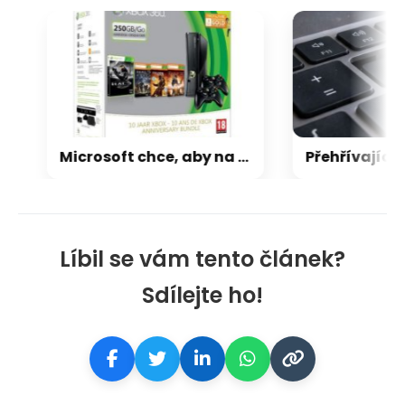
Microsoft chce, aby na Xbox Helix běhaly všechny hry, které kdy vyšly pro Xbox
Líbil se vám tento článek?
Sdílejte ho!