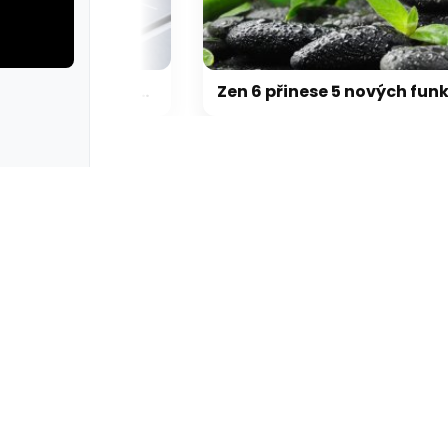
Přehřívající se M5 Max MacBook Pro trápí zaseklé klávesy, cena opravy je $895
Zen 6 přinese 5 nových funkcí pro vyšší stabilitu výkonu, nejen he
rie: cviky
galerie: cviky