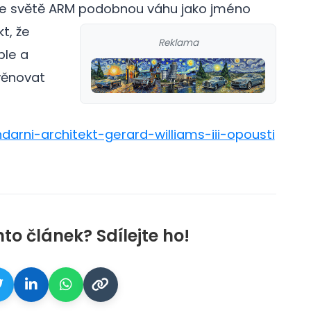
ve světě ARM podobnou váhu jako jméno
t, že
Reklama
ple a
věnovat
ndarni-architekt-gerard-williams-iii-opousti
nto článek? Sdílejte ho!