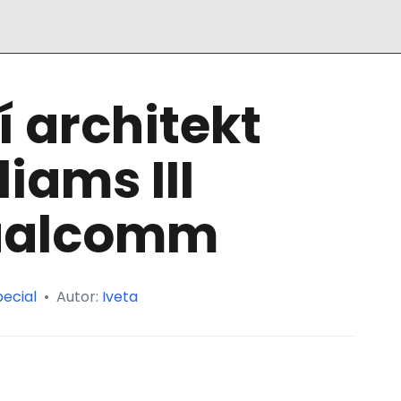
 architekt
iams III
Qualcomm
ecial
•
Autor:
Iveta