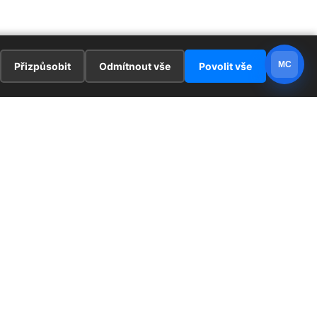
MC
Přizpůsobit
Odmítnout vše
Povolit vše
E
ZAJÍMAVOSTI
PRÁVNÍ UJEDNÁNÍ
ka !
Redaktoři
Ochrana osobních údajů
Cookies