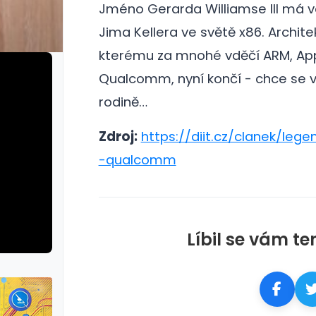
Jméno Gerarda Williamse III má 
Jima Kellera ve světě x86.
Architek
kterému za mnohé vděčí ARM, Ap
Qualcomm, nyní končí - chce se 
rodině…
Zdroj:
https://diit.cz/clanek/lege
-qualcomm
Líbil se vám te