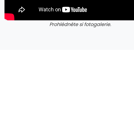
Prohlédněte si fotogalerie.
Microsoft chce, aby na Xbox Helix běhaly všechny hry, které kdy vyšly pro Xbox
galerie: cviky
gale