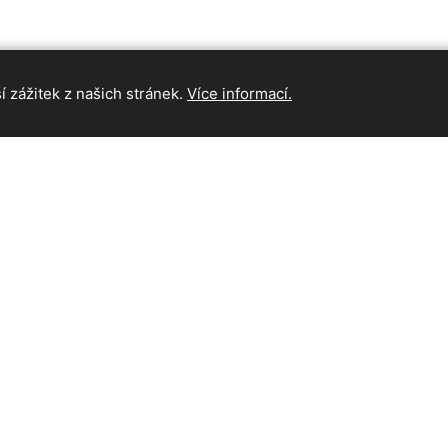
 zážitek z našich stránek.
Více informací.
INFORMAC
Hlavní strán
Kontakt