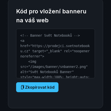
Kód pro vložení banneru
na váš web
<!-- Banner Svět Notebooků -->

<a 
href="https://prodejci.svetnotebook
u.cz" target="_blank" rel="noopener 
noreferrer">

    <img 
src="/images/banner/snbanner2.png" 
alt="Svět Notebooků Banner" 
style="max-width:100%; height:auto; 
display:block;">

Zkopírovat kód
</a>

<!-- Konec Banneru Svět Notebooků -
->