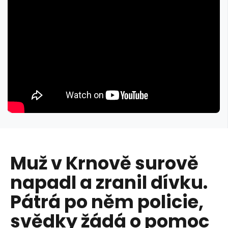
Muž v Krnově surově
napadl a zranil dívku.
Pátrá po něm policie,
svědky žádá o pomoc