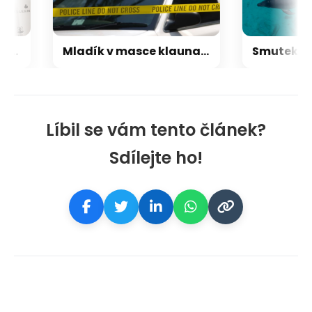
Zemřel známý hudebník a producent Orbit. Spolupracoval s hvězdami jako Madonna a U2
Mladík v masce klauna měl v USA ubodat muže. Kamera ho zachytila při tipování oběti
Líbil se vám tento článek?
Sdílejte ho!