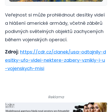
Veřejnost si může prohlédnout desítky videí
a hlášení americké armády, včetně záběrů
podivných světelných objektů zachycených
během vojenských operací.
Zdroj:
https://cdr.cz/clanek/usa-odtajnily-d
esitky-ufo-videi-nektere-zabery-vznikly-i-u
-vojenskych-misi
Reklama